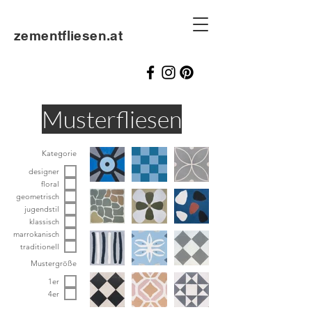
zementfliesen.at
Musterfliesen
Kategorie
designer
floral
geometrisch
jugendstil
klassisch
marrokanisch
traditionell
Mustergröße
1er
4er