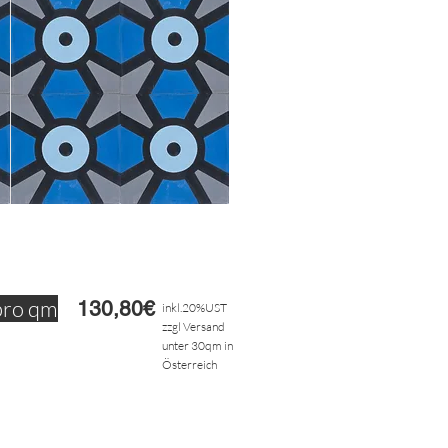
pro qm
130,80€
inkl.20%UST
zzgl Versand
unter 30qm in
Österreich