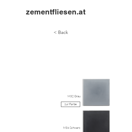
zementfliesen.at
< Back
M32 Grau
zur Farbe
M34 Schwarz