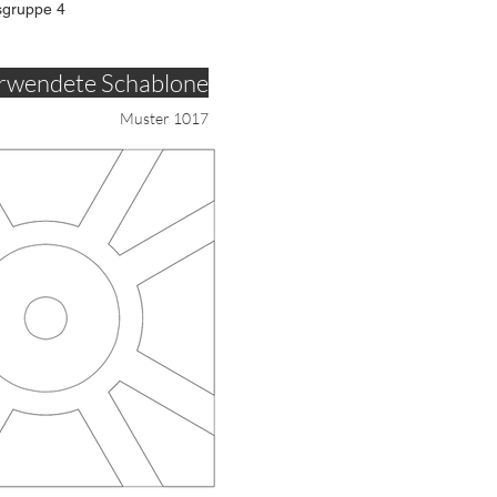
sgruppe 4
rwendete Schablone
Muster 1017