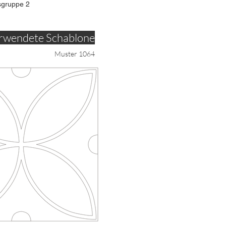
sgruppe 2
rwendete Schablone
Muster 1064