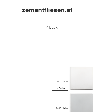
zementfliesen.at
< Back
M01 Weiß
zur Farbe
M33 Nebel