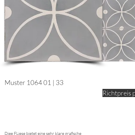
Muster 1064 01 | 33
Richtpreis 
Diee FLiese bietet eine sehr klare grafische