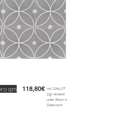
pro qm
118,80€
inkl.20%UST
zzgl Versand
unter 30qm in
Österreich