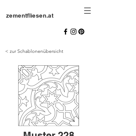
zementfliesen.at
< zur Schablonenübersicht
Muster 228