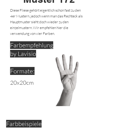
Diese Fliese gehört eigentlich schon fast zu den
4er Mustern, jedoch wenn man das Rechteck als
Hauptmuster sieht doch wieder zu den
einzelmustern. Wir empfehlen hier die
verwendung von vier Farben.
Farbempfehlung
by Lavisio
Formate:
20x20cm
Farbbeispiele