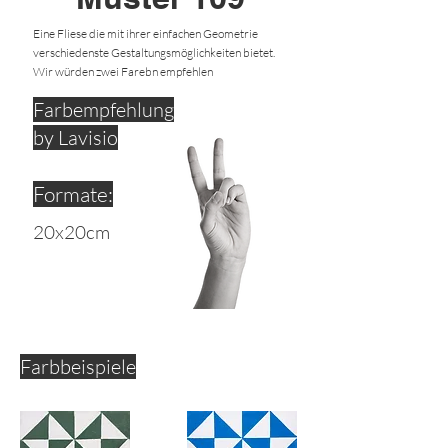
Eine Fliese die mit ihrer einfachen Geometrie
verschiedenste Gestaltungsmöglichkeiten bietet.
Wir würden zwei Farebn empfehlen
Farbempfehlung
by Lavisio
Formate:
20x20cm
Farbbeispiele