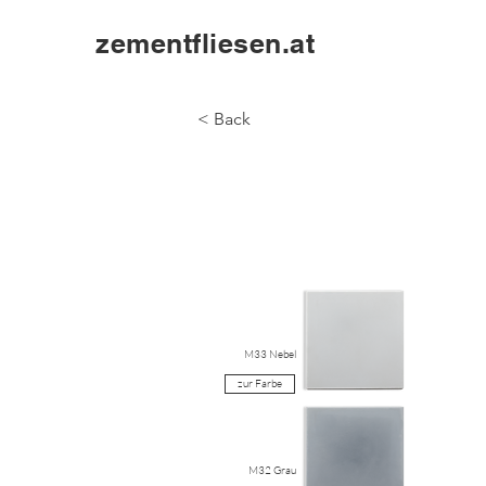
zementfliesen.at
< Back
M33 Nebel
zur Farbe
M32 Grau