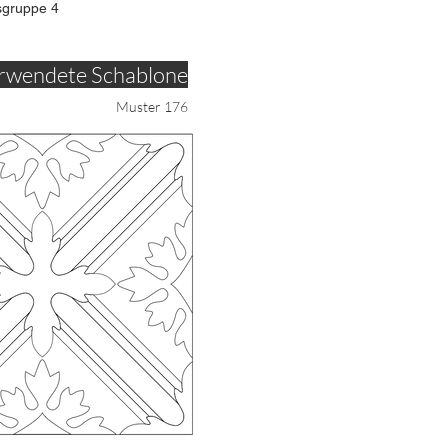
sgruppe 4
rwendete Schablone
Muster 176