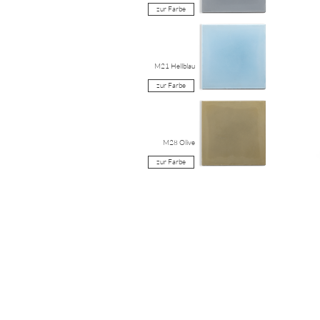
zur Farbe
M21 Hellblau
zur Farbe
M28 Olive
zur Farbe