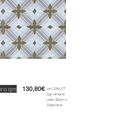
pro qm
130,80€
inkl.20%UST
zzgl Versand
unter 30qm in
Österreich