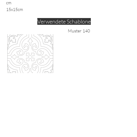
cm
15x15cm
Verwendete Schablone
Muster 140
M01 Weiß
M31 Anthrazit
M21 Hellblau
M13 Bordeaux
zur Farbe
zur Farbe
zur Farbe
zur Farbe