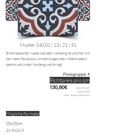
Muster 140 01 | 13 | 21 | 31
Eine klassische Muster das sehr vielseitig ist und hier mit
der roten Farbe die Umrahmungen des Mittelmusters
betont und in den Vordergrund bringt
Preisgruppe 4
Richtpreis pro qm
130,80€
inkl.20%UST
zzgl Versand
unter 30qm in Österreich
Mögliche Formate:
20x20cm
16,8x16,8