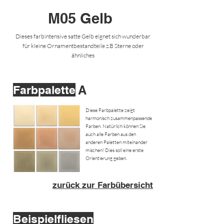
M05 Gelb
Dieses farbintensive satte Gelb eignet sich wunderbar
für kleine Ornamentbestandteile z.B Sterne oder
ähnliches
Farbpalette
A
Diese Farbpalette zeigt
harmonisch zusammenpassende
Farben. Natürlich können Sie
auch alle Farben aus den
anderen Paletten miteinander
mischen! Dies soll eine erste
Orientierung geben.
zurück zur Farbübersicht
Beispielfliesen