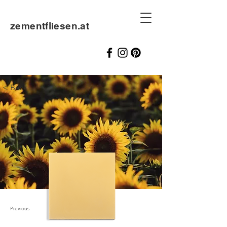
zementfliesen.at
< Back
Previous
Next